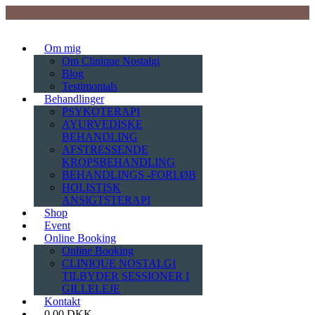
Om mig
Om Clinique Nostalgi
Blog
Testimonials
Behandlinger
PSYKOTERAPI
AYURVEDISKE
BEHANDLING
AFSTRESSENDE
KROPSBEHANDLING
BEHANDLINGS -FORLØB
HOLISTISK
ANSIGTSTERAPI
Shop
Event
Online Booking
Online Booking
CLINIQUE NOSTALGI
TILBYDER SESSIONER I
GILLELEJE
Kontakt
0,00 DKK