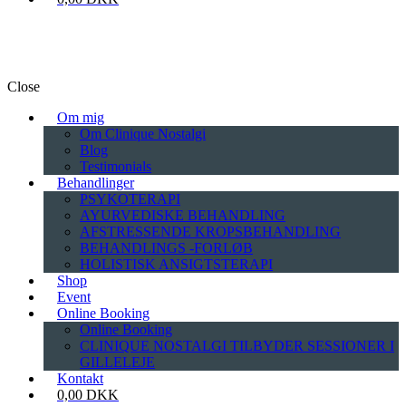
Close
Om mig
Om Clinique Nostalgi
Blog
Testimonials
Behandlinger
PSYKOTERAPI
AYURVEDISKE BEHANDLING
AFSTRESSENDE KROPSBEHANDLING
BEHANDLINGS -FORLØB
HOLISTISK ANSIGTSTERAPI
Shop
Event
Online Booking
Online Booking
CLINIQUE NOSTALGI TILBYDER SESSIONER I
GILLELEJE
Kontakt
0,00 DKK