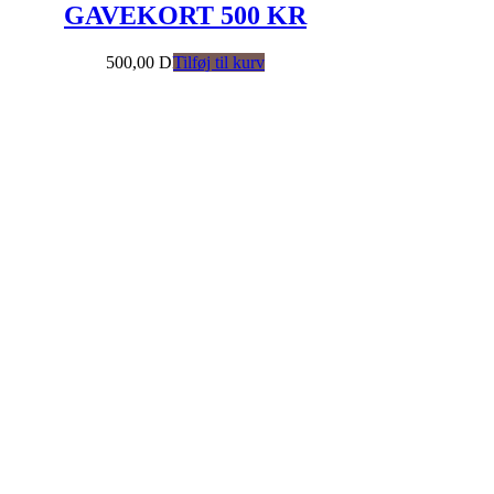
GAVEKORT 500 KR
500,00
DKK
Tilføj til kurv